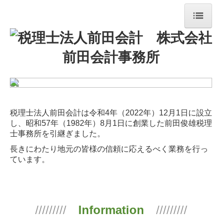
トップ
お知らせ
業務案内
法人案内
税理士法人前田会計は令和4年（2022年）12月1日に設立
し、昭和57年（1982年）8月1日に創業した前田俊雄税理
経営理念
士事務所を引継ぎました。
交通案内
長きにわたり地元の皆様の信頼に応えるべく業務を行っ
ています。
スタッフ紹介
スタッフの一日
/////////
Information
/////////
セミナー案内