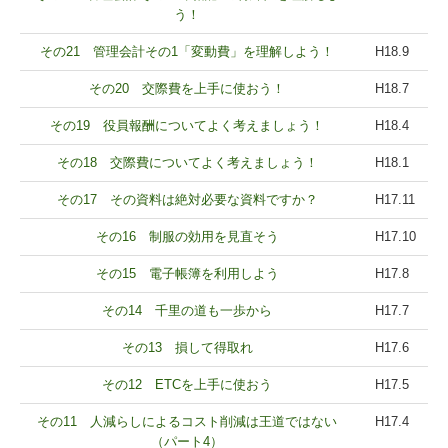
う！
その21 管理会計その1「変動費」を理解しよう！
H18.9
その20 交際費を上手に使おう！
H18.7
その19 役員報酬についてよく考えましょう！
H18.4
その18 交際費についてよく考えましょう！
H18.1
その17 その資料は絶対必要な資料ですか？
H17.11
その16 制服の効用を見直そう
H17.10
その15 電子帳簿を利用しよう
H17.8
その14 千里の道も一歩から
H17.7
その13 損して得取れ
H17.6
その12 ETCを上手に使おう
H17.5
その11 人減らしによるコスト削減は王道ではない
H17.4
（パート4）