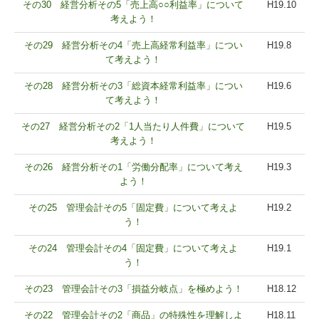
その30 経営分析その5「売上高○○利益率」について
H19.10
儲かる会社の条件とは？
考えよう！
企業のコスト管理術
その29 経営分析その4「売上高経常利益率」につい
H19.8
て考えよう！
相続通信
その28 経営分析その3「総資本経常利益率」につい
H19.6
て考えよう！
コラム風呂敷考
その27 経営分析その2「1人当たり人件費」について
H19.5
コラム三条の独り言
考えよう！
関与先企業リンク
その26 経営分析その1「労働分配率」について考え
H19.3
よう！
TKC関連リンク
その25 管理会計その5「固定費」について考えよ
H19.2
う！
個人情報保護方針
その24 管理会計その4「固定費」について考えよ
H19.1
う！
その23 管理会計その3「損益分岐点」を極めよう！
H18.12
その22 管理会計その2「商品」の特殊性を理解しよ
H18.11